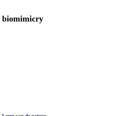
biomimicry
Leren van de natuur