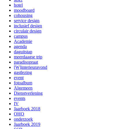
hotel
moodboard
cohousing
service design
inclusief design
circulair design
campus
Academie
agenda
daguitstap
meerdaagse trip
paradisopraat
[W]interieuravond
gastlezing
event
fotoalbum
Algemeen
Dienstverlening
events
IV
Jaarboek 2018
OHO
onderzoek
Jaarboek 2019