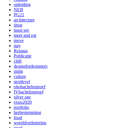
opleiding
NEB
PG21
architecture
shop
must see
meet and eat
move
stay
Reispas
Publicatie
chill
designfordesigners
night
culture
nextlevel
ohobachelorproef
IVbachelorproef
silver age
expo2020
portfolio
herbestemming
food
wereldverbetering
stoef