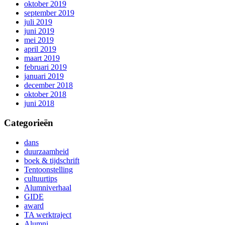
oktober 2019
september 2019
juli 2019
juni 2019
mei 2019
april 2019
maart 2019
februari 2019
januari 2019
december 2018
oktober 2018
juni 2018
Categorieën
dans
duurzaamheid
boek & tijdschrift
Tentoonstelling
cultuurtips
Alumniverhaal
GIDE
award
TA werktraject
Alumni