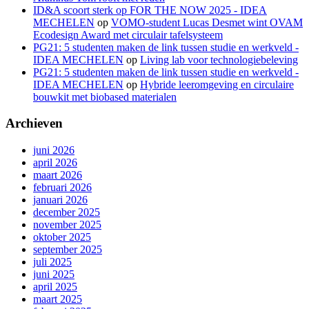
ID&A scoort sterk op FOR THE NOW 2025 - IDEA
MECHELEN
op
VOMO-student Lucas Desmet wint OVAM
Ecodesign Award met circulair tafelsysteem
PG21: 5 studenten maken de link tussen studie en werkveld -
IDEA MECHELEN
op
Living lab voor technologiebeleving
PG21: 5 studenten maken de link tussen studie en werkveld -
IDEA MECHELEN
op
Hybride leeromgeving en circulaire
bouwkit met biobased materialen
Archieven
juni 2026
april 2026
maart 2026
februari 2026
januari 2026
december 2025
november 2025
oktober 2025
september 2025
juli 2025
juni 2025
april 2025
maart 2025