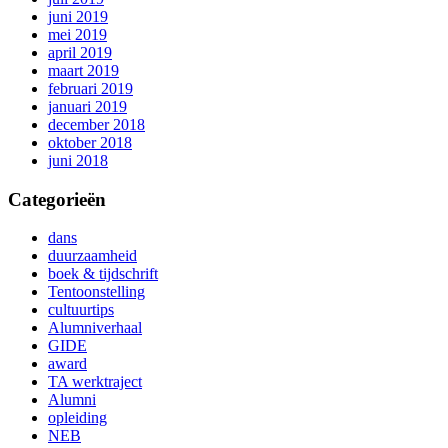
juni 2019
mei 2019
april 2019
maart 2019
februari 2019
januari 2019
december 2018
oktober 2018
juni 2018
Categorieën
dans
duurzaamheid
boek & tijdschrift
Tentoonstelling
cultuurtips
Alumniverhaal
GIDE
award
TA werktraject
Alumni
opleiding
NEB