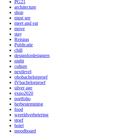
PG21
architecture
shop
must see
meet and eat
move
stay
Reispas
Publicatie
chill
designfordesigners
night
culture
nextlevel
ohobachelorproef
IVbachelorproef
silver age
expo2020
portfolio
herbestemming
food
wereldverbetering
stoef
hotel
moodboard