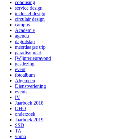
cohousing
service design
inclusief design
circulair design
campus
Academie
agenda
daguitstap
meerdaagse trip
paradisopraat
[W]interieuravond
gastlezing
event
fotoalbum
Algemeen
Dienstverlening
events
IV
Jaarboek 2018
OHO
onderzoek
Jaarboek 2019
SSD
TA
vomo