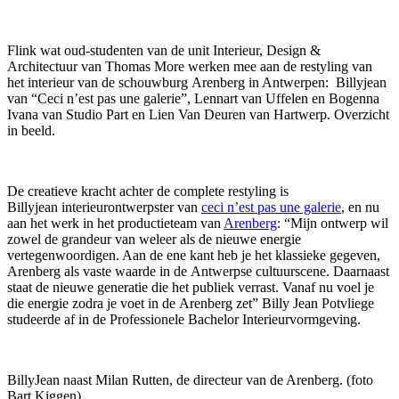
Flink wat oud-studenten van de unit Interieur, Design &
Architectuur van Thomas More werken mee aan de
restyling
van
het interieur
van de schouwburg
Arenberg in Antwerpen
:
Billyjean
van “
Ceci
n’est
pas
une
galerie”, Lennart van Uffelen en
Bogenna
Ivana van Studio Part en Lien V
a
n Deuren van Hartwerp.
Overzicht
in beeld.
De creatieve kracht achter de
complete
restyling
is
Billyjean
interieurontwerpster
van
ceci n’est pas une galerie
, en nu
aan
het werk in het productieteam van
Arenberg
: “Mijn ontwerp wil
zowel de grandeur van weleer als
de nieuwe energie
vertegenwoordigen. Aan de ene kant heb je het klassieke gegeven,
Arenberg als
vaste waarde in de Antwerpse cultuurscene. Daarnaast
staat de nieuwe generatie die het publiek
verrast. Vanaf nu voel je
die energie zodra je voet in
de Arenberg zet
” Billy Jean
Potvliege
studeerde af in de Professionele Bach
e
lor Interieurvormgeving.
BillyJean naast Milan Rutten, de directeur van de Arenberg. (foto
Bart Kiggen)