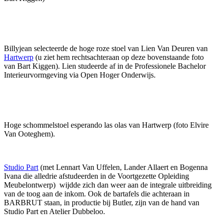
Billyjean selecteerde de hoge roze stoel van Lien Van Deuren van
Hartwerp
(u ziet hem rechtsachteraan op deze bovenstaande foto
van Bart Kiggen). Lien studeerde
af in de Professionele Bach
e
lor
Interieurvormgeving via Open Hoger Onderwijs.
Hoge schommelstoel esperando las olas van Hartwerp (foto Elvire
Van Ooteghem).
Studio Part
(met Lennart Van Uffelen, Lander Allaert en Bogenna
Ivana die alledrie afstudeerden in de Voortgezette Opleiding
Meubelontwerp)
wijdde
zich dan weer aan de integrale uitbreiding
van de toog aan de inkom. Ook de
bartafels
die achteraan in
BARBRUT staan, in produ
c
tie bij Butler, zijn van de hand van
Studio Part en Atelier Dubbeloo.